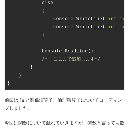
else
            {

                Console.WriteLine(
"int_i
                Console.WriteLine(
"int_j
            }

            Console.ReadLine();

/*  ここまで追加します*/
        }

    }

前回はif文と関係演算子、論理演算子についてコーディン
グしました。
今回は関数について触れていきますが、関数と言っても数