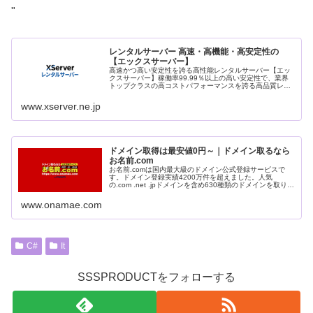
"
レンタルサーバー 高速・高機能・高安定性の
【エックスサーバー】
高速かつ高い安定性を誇る高性能レンタルサーバー【エッ
クスサーバー】稼働率99.99％以上の高い安定性で、業界
トップクラスの高コストパフォーマンスを誇る高品質レン
タルサーバーです。月額990円(税込)から利用可能。まずは
無料お試し10日間。
www.xserver.ne.jp
ドメイン取得は最安値0円～｜ドメイン取るなら
お名前.com
お名前.comは国内最大級のドメイン公式登録サービスで
す。ドメイン登録実績4200万件を超えました。人気
の.com .net .jpドメインを含め630種類のドメインを取り扱
っております。
www.onamae.com
C#
It
SSSPRODUCTをフォローする