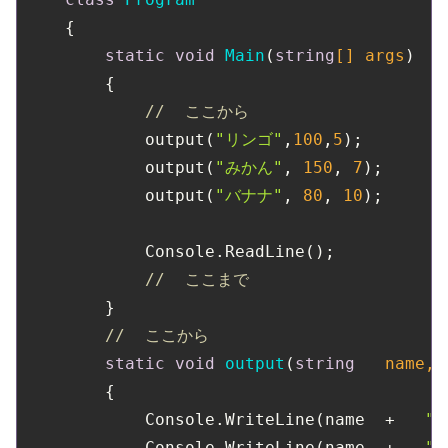
    {

static
void
Main
(
string
[] args
)
        {

//  ここから
            output(
"リンゴ"
,
100
,
5
);

            output(
"みかん"
, 
150
, 
7
);

            output(
"バナナ"
, 
80
, 
10
);

            Console.ReadLine();

//  ここまで
        }

//  ここから
static
void
output
(
string
   name, 
        {

            Console.WriteLine(name  +   
"
            Console.WriteLine(name  +   
"