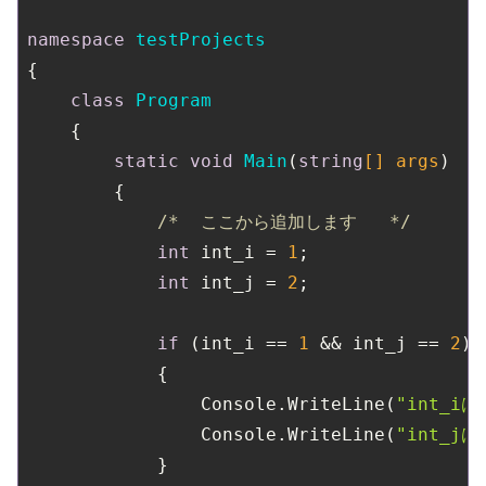
namespace
testProjects
{

class
Program
    {

static
void
Main
(
string
[] args
)
        {

/*  ここから追加します   */
int
 int_i = 
1
;

int
 int_j = 
2
;

if
 (int_i == 
1
 && int_j == 
2
)

            {

                Console.WriteLine(
"int_i
                Console.WriteLine(
"int_j
            }
