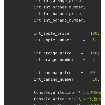
int
 int_orange_price;

int
 int_orange_number;

int
 int_banana_price;

int
 int_banana_number;

            int_apple_price     =   
100
;

            int_apple_number     =   
5
;

            int_orange_price    =   
150
;

            int_orange_number    =   
7
;

            int_banana_price    =   
80
;

            int_banana_number    =   
10
;

            Console.WriteLine(
"リンゴの単価は
            Console.WriteLine(
"リンゴの数は"