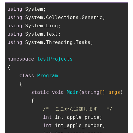
using
using
using
using
using
 System.Threading.Tasks;

namespace
testProjects
{

class
Program
    {

static
void
Main
(
string
[] args
)
        {

/*  ここから追加します   */
int
 int_apple_price;

int
 int_apple_number;
