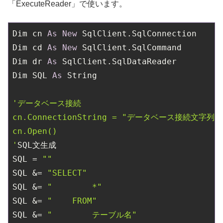
「ExecuteReader」で使います。
Dim cn 
As
New
 SqlClient.SqlConnection

Dim cd 
As
New
 SqlClient.SqlCommand

Dim dr 
As
 SqlClient.SqlDataReader

Dim SQL 
As
 String

'データベース接続

cn.ConnectionString = "データベース接続文字列"

cn.Open()

'
SQL文生成

SQL = 
""
SQL &= 
"SELECT"
SQL &= 
"        *"
SQL &= 
"    FROM"
SQL &= 
"        テーブル名"