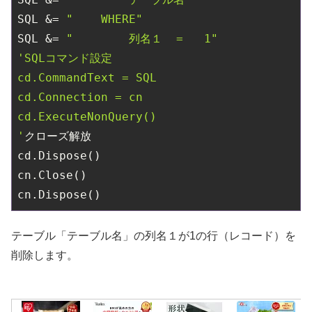
SQL &= 
"    WHERE"
SQL &= 
"        列名１  =   1"
'SQLコマンド設定

cd.CommandText = SQL

cd.Connection = cn

cd.ExecuteNonQuery()

'
クローズ解放

cd.Dispose()

cn.Close()

テーブル「テーブル名」の列名１が1の行（レコード）を
削除します。