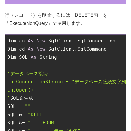
行（レコード）を削除するには「DELETE句」を
「ExecuteNonQuery」で使用します。
Dim cn 
As
New
 SqlClient.SqlConnection

Dim cd 
As
New
 SqlClient.SqlCommand

Dim SQL 
As
 String

'データベース接続

cn.ConnectionString = "データベース接続文字列"

cn.Open()

'
SQL文生成

SQL = 
""
SQL &= 
"DELETE"
SQL &= 
"    FROM"
SQL &= 
"        テーブル名"