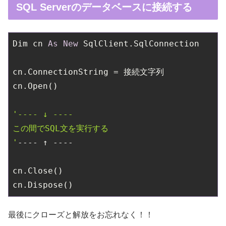
SQL Serverのデータベースに接続する
Dim cn 
As
New
 SqlClient.SqlConnection

cn.ConnectionString = 接続文字列

cn.Open()

'---- ↓ ----

この間でSQL文を実行する

'
---- ↑ ----

cn.Close()

最後にクローズと解放をお忘れなく！！