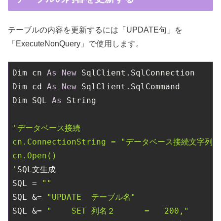
テーブルの内容を更新するには「UPDATE句」を
「ExecuteNonQuery」で使用します。
Dim cn 
As
New
 SqlClient.SqlConnection

Dim cd 
As
New
 SqlClient.SqlCommand

Dim SQL 
As
 String

'データベース接続

cn.ConnectionString = "データベース接続文字列"

cn.Open()

'
SQL文生成

SQL = 
""
SQL &= 
"UPDATE  テーブル名"
SQL &= 
"    SET 列名２      =   200,"