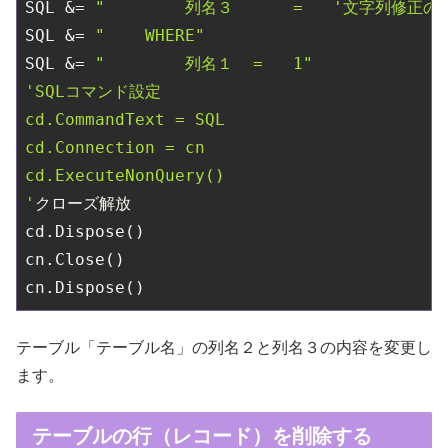
SQL &= 
"        列名３      =   '文字列修正の
SQL &= 
"    WHERE"
SQL &= 
"        列名１  =   1"
'SQLコマンド設定

cd.CommandText = SQL

cd.Connection = cn

cd.ExecuteNonQuery()

'
クローズ解放

cd.Dispose()

cn.Close()

テーブル「テーブル名」の列名２と列名３の内容を変更し
ます。
テーブルの行（レコード）を削除する