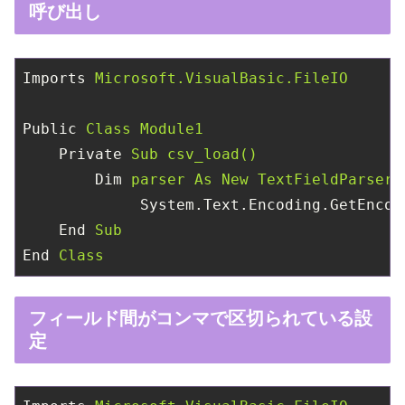
呼び出し
Imports
Microsoft.VisualBasic.FileIO
Public
Class Module1
Private
Sub csv_load()
Dim
parser As New TextFieldParser(
System.Text.Encoding.GetEncod
End
Sub
End
Class
フィールド間がコンマで区切られている設
定