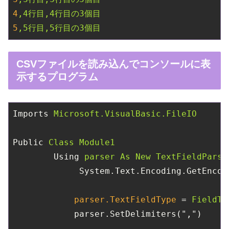
4
,4行目,4行目の3個目
5
,5行目,5行目の3個目
CSVファイルを読み込んでコンソールに表
示するプログラム
Imports
Microsoft.VisualBasic.FileIO
Public
Class Module1
Using
parser As New TextFieldParse
System.Text.Encoding.GetEncod
parser.TextFieldType
 = 
FieldTy
parser.SetDelimiters(",")