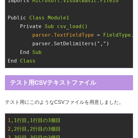
Imports
Microsoft.VisualBasic.FileIO
Public
Class Module1
Private
Sub csv_load()
parser.TextFieldType
 = 
FieldType.D
parser.SetDelimiters(",")
End
Sub
End
Class
テスト用CSVテキストファイル
テスト用にこのようなCSVファイルを用意しました。
1
,1行目,1行目の3個目
2
,2行目,2行目の3個目
3
,3行目,3行目の3個目