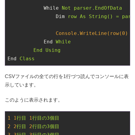
While
Not parser.EndOfData
Dim
row As String() = pars
Console.WriteLine(row(0)
&
End
While
End Using
End
Class
CSVファイルの全ての行を1行づつ読んでコンソールに表
示しています。
このように表示されます。
1
1
行目
1
行目の3個目
2
2
行目
2
行目の3個目
3
3
行目
3
行目の3個目