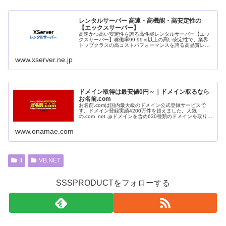
レンタルサーバー 高速・高機能・高安定性の
【エックスサーバー】
高速かつ高い安定性を誇る高性能レンタルサーバー【エッ
クスサーバー】稼働率99.99％以上の高い安定性で、業界
トップクラスの高コストパフォーマンスを誇る高品質レン
タルサーバーです。月額990円(税込)から利用可能。まずは
無料お試し10日間。
www.xserver.ne.jp
ドメイン取得は最安値0円～｜ドメイン取るなら
お名前.com
お名前.comは国内最大級のドメイン公式登録サービスで
す。ドメイン登録実績4200万件を超えました。人気
の.com .net .jpドメインを含め630種類のドメインを取り扱
っております。
www.onamae.com
It
VB.NET
SSSPRODUCTをフォローする