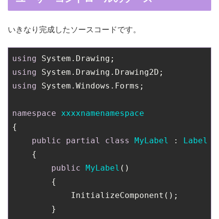
いきなり完成したソースコードです。
using
using
using
 System.Windows.Forms;

namespace
xxxxnamenamespace
{

public
partial
class
MyLabel
 : 
Label
    {

public
MyLabel
(
)
        {

            InitializeComponent();

        }
