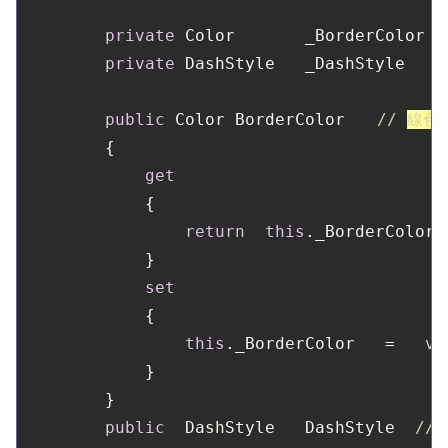
private
 Color       _BorderColor  
private
 DashStyle   _DashStyle    
public
 Color BorderColor　　
// 
線色
        {

get
            {

return
this
._BorderColor;

            }

set
            {

this
._BorderColor   =   
va
            }

        }

public
  DashStyle   DashStyle  
// 