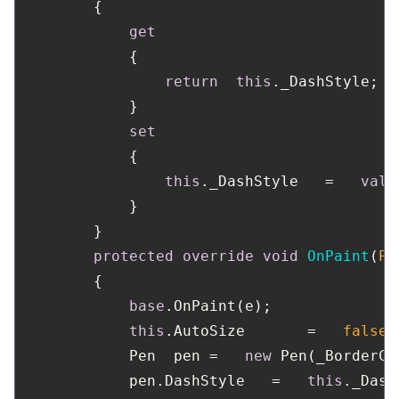
        {

get
            {

return
this
._DashStyle;

            }

set
            {

this
._DashStyle   =   
valu
            }

        }

protected
override
void
OnPaint
(
Pa
        {

base
.OnPaint(e);

this
.AutoSize       =   
false
;

            Pen  pen =   
new
 Pen(_BorderCo
            pen.DashStyle   =   
this
._Dash