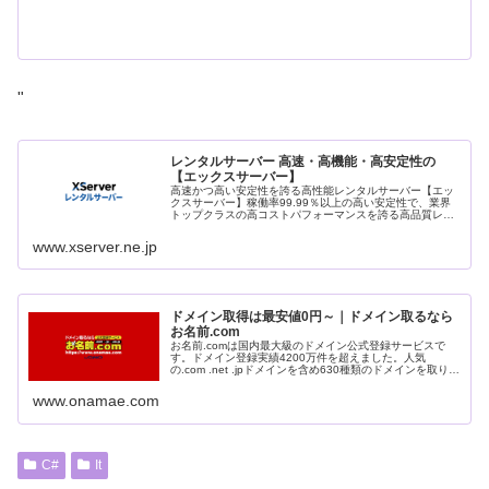
"
レンタルサーバー 高速・高機能・高安定性の
【エックスサーバー】
高速かつ高い安定性を誇る高性能レンタルサーバー【エッ
クスサーバー】稼働率99.99％以上の高い安定性で、業界
トップクラスの高コストパフォーマンスを誇る高品質レン
タルサーバーです。月額990円(税込)から利用可能。まずは
無料お試し10日間。
www.xserver.ne.jp
ドメイン取得は最安値0円～｜ドメイン取るなら
お名前.com
お名前.comは国内最大級のドメイン公式登録サービスで
す。ドメイン登録実績4200万件を超えました。人気
の.com .net .jpドメインを含め630種類のドメインを取り扱
っております。
www.onamae.com
C#
It