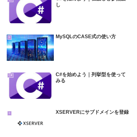
し
MySQLのCASE式の使い方
It
C#を始めよう｜列挙型を使って
C#
みる
XSERVERにサブドメインを登録
It