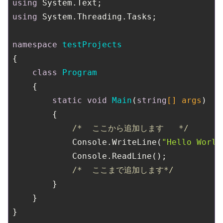
using
using
 System.Threading.Tasks;

namespace
testProjects
{

class
Program
    {

static
void
Main
(
string
[] args
)
        {

/*  ここから追加します   */
            Console.WriteLine(
"Hello World
            Console.ReadLine();

/*  ここまで追加します*/
        }

    }
