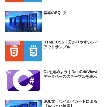
基本のSQL文
It
HTML･CSS｜分かりやすいレイ
HTML･CSS
アウトサンプル
C#を始めよう｜DataGridViewに
C#
データベースのテーブルを表示
SQL文｜ワイルドカードによる
It
【あいまい検索】