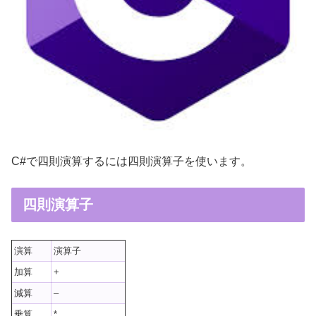
C#で四則演算するには四則演算子を使います。
四則演算子
演算
演算子
加算
+
減算
–
乗算
*