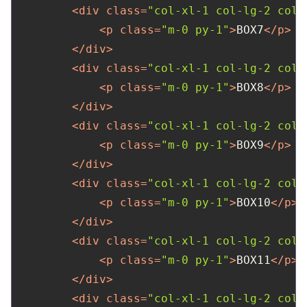
<
div
class
=
"col-xl-1 col-lg-2 col-
<
p
class
=
"m-0 py-1"
>
BOX7
</
p
>
</
div
>
<
div
class
=
"col-xl-1 col-lg-2 col-
<
p
class
=
"m-0 py-1"
>
BOX8
</
p
>
</
div
>
<
div
class
=
"col-xl-1 col-lg-2 col-
<
p
class
=
"m-0 py-1"
>
BOX9
</
p
>
</
div
>
<
div
class
=
"col-xl-1 col-lg-2 col-
<
p
class
=
"m-0 py-1"
>
BOX10
</
p
>
</
div
>
<
div
class
=
"col-xl-1 col-lg-2 col-
<
p
class
=
"m-0 py-1"
>
BOX11
</
p
>
</
div
>
<
div
class
=
"col-xl-1 col-lg-2 col-