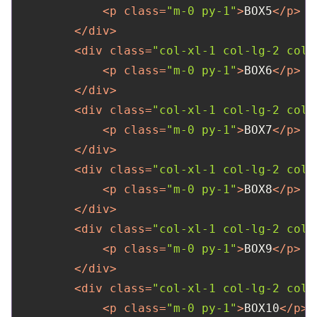
<
p
class
=
"m-0 py-1"
>
BOX5
</
p
>
</
div
>
<
div
class
=
"col-xl-1 col-lg-2 col-
<
p
class
=
"m-0 py-1"
>
BOX6
</
p
>
</
div
>
<
div
class
=
"col-xl-1 col-lg-2 col-
<
p
class
=
"m-0 py-1"
>
BOX7
</
p
>
</
div
>
<
div
class
=
"col-xl-1 col-lg-2 col-
<
p
class
=
"m-0 py-1"
>
BOX8
</
p
>
</
div
>
<
div
class
=
"col-xl-1 col-lg-2 col-
<
p
class
=
"m-0 py-1"
>
BOX9
</
p
>
</
div
>
<
div
class
=
"col-xl-1 col-lg-2 col-
<
p
class
=
"m-0 py-1"
>
BOX10
</
p
>