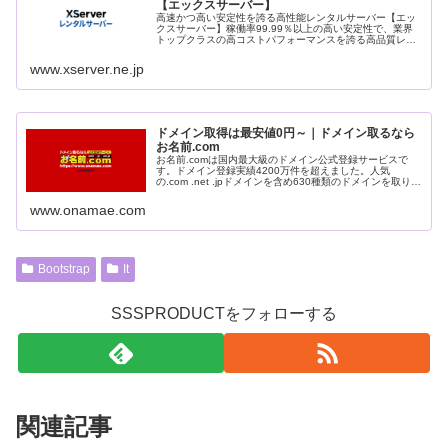
【エックスサーバー】
高速かつ高い安定性を誇る高性能レンタルサーバー【エッ
クスサーバー】稼働率99.99％以上の高い安定性で、業界
トップクラスの高コストパフォーマンスを誇る高品質レン
タルサーバーです。月額990円(税込)から利用可能。まずは
無料お試し10日間。
www.xserver.ne.jp
ドメイン取得は最安値0円～｜ドメイン取るなら
お名前.com
お名前.comは国内最大級のドメイン公式登録サービスで
す。ドメイン登録実績4200万件を超えました。人気
の.com .net .jpドメインを含め630種類のドメインを取り扱
っております。
www.onamae.com
Bootstrap
It
SSSPRODUCTをフォローする
関連記事