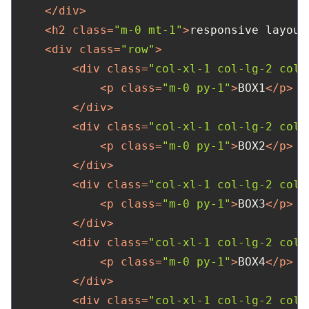
</
div
>
<
h2
class
=
"m-0 mt-1"
>
responsive layout
<
div
class
=
"row"
>
<
div
class
=
"col-xl-1 col-lg-2 col-
<
p
class
=
"m-0 py-1"
>
BOX1
</
p
>
</
div
>
<
div
class
=
"col-xl-1 col-lg-2 col-
<
p
class
=
"m-0 py-1"
>
BOX2
</
p
>
</
div
>
<
div
class
=
"col-xl-1 col-lg-2 col-
<
p
class
=
"m-0 py-1"
>
BOX3
</
p
>
</
div
>
<
div
class
=
"col-xl-1 col-lg-2 col-
<
p
class
=
"m-0 py-1"
>
BOX4
</
p
>
</
div
>
<
div
class
=
"col-xl-1 col-lg-2 col-