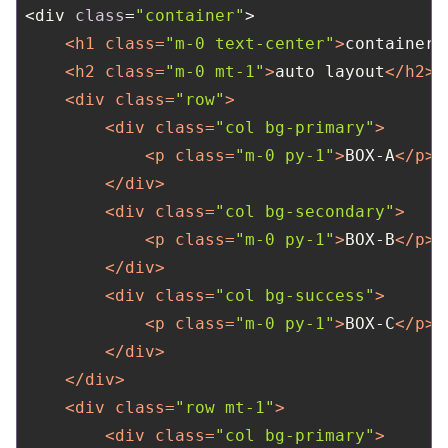
<div 
class
=
"container"
>

<
h1
class
=
"m-0 text-center"
>
container
<
<
h2
class
=
"m-0 mt-1"
>
auto layout
</
h2
>
<
div
class
=
"row"
>
<
div
class
=
"col bg-primary"
>
<
p
class
=
"m-0 py-1"
>
BOX-A
</
p
>
</
div
>
<
div
class
=
"col bg-secondary"
>
<
p
class
=
"m-0 py-1"
>
BOX-B
</
p
>
</
div
>
<
div
class
=
"col bg-success"
>
<
p
class
=
"m-0 py-1"
>
BOX-C
</
p
>
</
div
>
</
div
>
<
div
class
=
"row mt-1"
>
<
div
class
=
"col bg-primary"
>