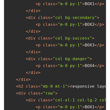
<
p
class
=
"m-0 py-1"
>
BOX1
</
p
>
</
div
>
<
div
class
=
"col bg-secondary"
>
<
p
class
=
"m-0 py-1"
>
BOX2
</
p
>
</
div
>
<
div
class
=
"col bg-success"
>
<
p
class
=
"m-0 py-1"
>
BOX3
</
p
>
</
div
>
<
div
class
=
"col bg-danger"
>
<
p
class
=
"m-0 py-1"
>
BOX4
</
p
>
</
div
>
</
div
>
<
h2
class
=
"mb-0 mt-1"
>
responsive layou
<
div
class
=
"row"
>
<
div
class
=
"col-xl-1 col-lg-2 col-
<
p
class
=
"m-0 py-1"
>
BOX1
</
p
>