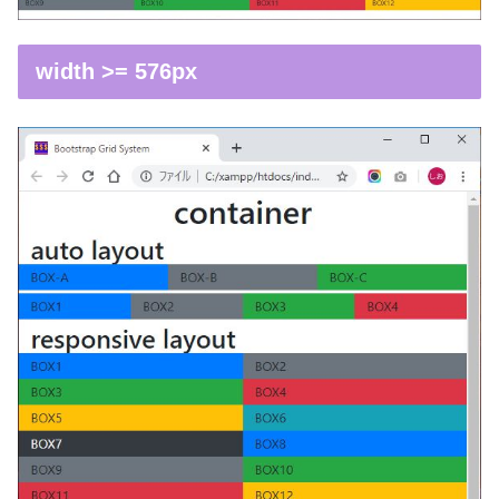
width >= 576px