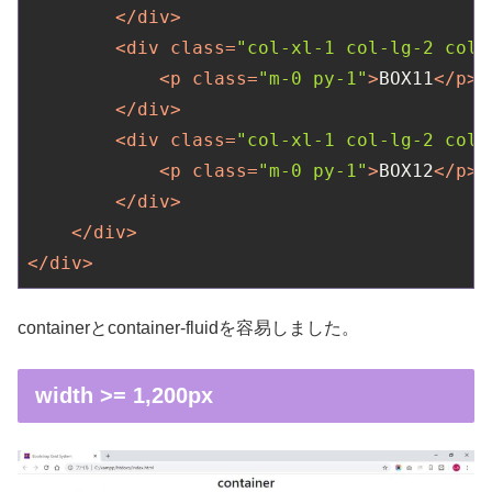
</
div
>
<
div
class
=
"col-xl-1 col-lg-2 col-
<
p
class
=
"m-0 py-1"
>
BOX11
</
p
>
</
div
>
<
div
class
=
"col-xl-1 col-lg-2 col-
<
p
class
=
"m-0 py-1"
>
BOX12
</
p
>
</
div
>
</
div
>
</
div
>
containerとcontainer-fluidを容易しました。
width >= 1,200px