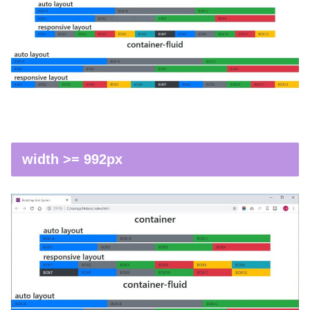
width >= 992px