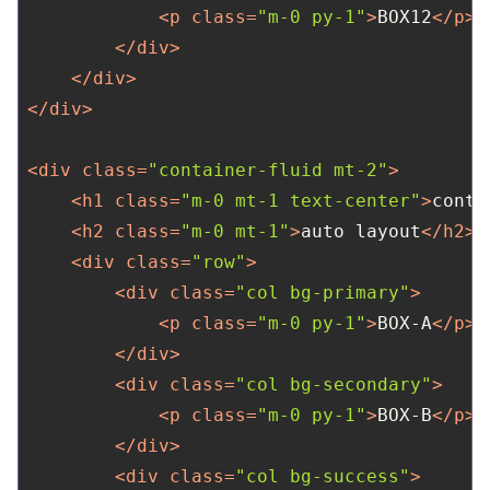
<
p
class
=
"m-0 py-1"
>
BOX12
</
p
>
</
div
>
</
div
>
</
div
>
<
div
class
=
"container-fluid mt-2"
>
<
h1
class
=
"m-0 mt-1 text-center"
>
conta
<
h2
class
=
"m-0 mt-1"
>
auto layout
</
h2
>
<
div
class
=
"row"
>
<
div
class
=
"col bg-primary"
>
<
p
class
=
"m-0 py-1"
>
BOX-A
</
p
>
</
div
>
<
div
class
=
"col bg-secondary"
>
<
p
class
=
"m-0 py-1"
>
BOX-B
</
p
>
</
div
>
<
div
class
=
"col bg-success"
>