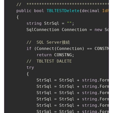
//  **********************************
public
bool
TBLTESTDelete
(
decimal
 IdFr
    {

string
 StrSql = 
""
;

        SqlConnection Connection = 
new
 Sql
//  SQL Server接続
if
 (Connect(Connection) == CONSTNG)
return
 CONSTNG;

//  TBLTEST DALETE
try
        {

            StrSql = StrSql + 
string
.Forma
            StrSql = StrSql + 
string
.Forma
            StrSql = StrSql + 
string
.Forma
            StrSql = StrSql + 
string
.Forma
            StrSql = StrSql + 
string
.Forma
            StrSql = StrSql + 
string
.Forma