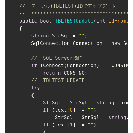
//  テーブル(TBLTEST)IDでアップデート
//  **********************************
public
bool
TBLTESTUpdate
(
int
 IdFrom, 
    {

string
 StrSql = 
""
;

        SqlConnection Connection = 
new
 Sql
//  SQL Server接続
if
 (Connect(Connection) == CONSTNG)
return
 CONSTNG;

//  TBLTEST UPDATE
try
        {

            StrSql = StrSql + 
string
.Forma
if
 (text[
0
] != 
""
)

                StrSql = StrSql + 
string
.F
if
 (text[
1
] != 
""
)

            {
