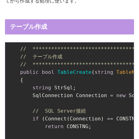
てから作成する処理に使います。
テーブル作成
//  **********************************
//  テーブル作成
//  **********************************
public
bool
TableCreate
(
string
 TableNa
    {

string
 StrSql;

        SqlConnection Connection = 
new
 Sql
//  SQL Server接続
if
 (Connect(Connection) == CONSTNG)
return
 CONSTNG;
