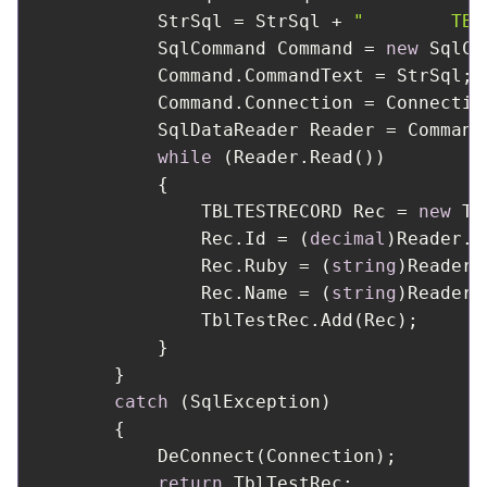
            StrSql = StrSql + 
"        TBL
            SqlCommand Command = 
new
 SqlCo
            Command.CommandText = StrSql;

            Command.Connection = Connection
            SqlDataReader Reader = Command.
while
 (Reader.Read())

            {

                TBLTESTRECORD Rec = 
new
 TB
                Rec.Id = (
decimal
)Reader.G
                Rec.Ruby = (
string
)Reader.
                Rec.Name = (
string
)Reader.
                TblTestRec.Add(Rec);

            }

        }

catch
 (SqlException)

        {

            DeConnect(Connection);        
return
 TblTestRec;
