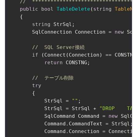
//  **********************************
public
bool
TableDelete
(
string
 TableNa
    {

string
 StrSql;

        SqlConnection Connection = 
new
 Sql
//  SQL Server接続
if
 (Connect(Connection) == CONSTNG)
return
 CONSTNG;

//  テーブル削除
try
        {

            StrSql = 
""
;

            StrSql = StrSql + 
"DROP    TAB
            SqlCommand Command = 
new
 SqlCo
            Command.CommandText = StrSql;

            Command.Connection = Connection