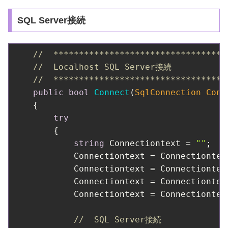
SQL Server接続
//  **********************************
//  Localhost SQL Server接続
//  **********************************
public
bool
Connect
(
SqlConnection Conn
    {

try
        {

string
 Connectiontext = 
""
;

            Connectiontext = Connectiontex
            Connectiontext = Connectiontex
            Connectiontext = Connectiontex
            Connectiontext = Connectiontex
//  SQL Server接続