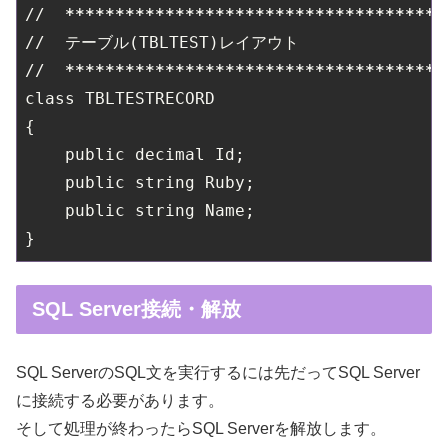
//  
*****
*****
*****
*****
*****
*****
*****
***
//  テーブル(TBLTEST)レイアウト

//  
*****
*****
*****
*****
*****
*****
*****
***
class TBLTESTRECORD

    public decimal Id;
    public string Ruby;
    public string Name;
SQL Server接続・解放
SQL ServerのSQL文を実行するには先だってSQL Server
に接続する必要があります。
そして処理が終わったらSQL Serverを解放します。