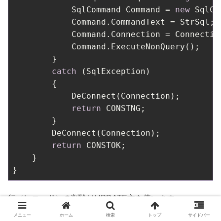
            SqlCommand Command = 
new
 SqlCo
            Command.CommandText = StrSql;

            Command.Connection = Connection
            Command.ExecuteNonQuery();

        }

catch
 (SqlException)

        {

            DeConnect(Connection);        
return
 CONSTNG;

        }

        DeConnect(Connection);            
return
 CONSTOK;

    }

}
行（レコード）の削除はUPDATE文を使います。
メニュー
ホーム
検索
トップ
サイドバー