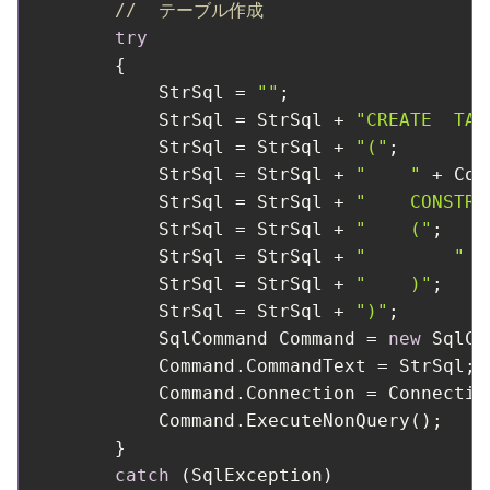
//  テーブル作成
try
        {

            StrSql = 
""
;

            StrSql = StrSql + 
"CREATE  TAB
            StrSql = StrSql + 
"("
;

            StrSql = StrSql + 
"    "
 + Con
            StrSql = StrSql + 
"    CONSTRA
            StrSql = StrSql + 
"    ("
;

            StrSql = StrSql + 
"        "
 +
            StrSql = StrSql + 
"    )"
;

            StrSql = StrSql + 
")"
;

            SqlCommand Command = 
new
 SqlCo
            Command.CommandText = StrSql;

            Command.Connection = Connection
            Command.ExecuteNonQuery();

        }

catch
 (SqlException)
