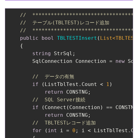
//  **********************************
//  テーブル(TBLTEST)レコード追加
//  **********************************
public
bool
TBLTESTInsert
(
List<TBLTEST
    {

string
 StrSql;

        SqlConnection Connection = 
new
 Sql
//  データの有無
if
 (ListTblTest.Count < 
1
)

return
 CONSTNG;

//  SQL Server接続
if
 (Connect(Connection) == CONSTNG)
return
 CONSTNG;

//  TBLTESTレコード追加
for
 (
int
 i = 
0
; i < ListTblTest.Cou