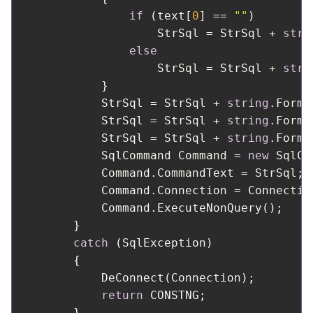
if
 (text[
0
] == 
""
)

                    StrSql = StrSql + 
stri
else
                    StrSql = StrSql + 
stri
            }

            StrSql = StrSql + 
string
.Forma
            StrSql = StrSql + 
string
.Forma
            StrSql = StrSql + 
string
.Forma
            SqlCommand Command = 
new
 SqlCo
            Command.CommandText = StrSql;

            Command.Connection = Connection
            Command.ExecuteNonQuery();

        }

catch
 (SqlException)

        {

            DeConnect(Connection);        
return
 CONSTNG;

        }
