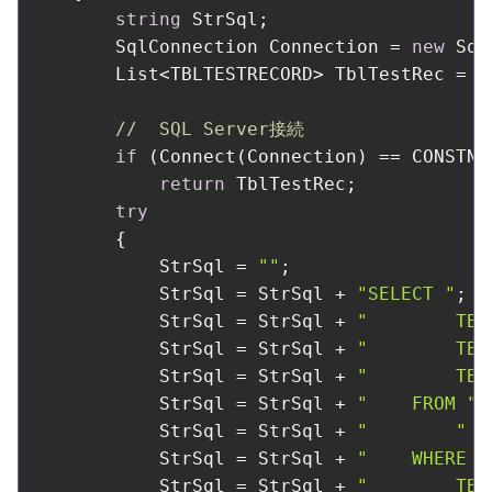
string
 StrSql;

        SqlConnection Connection = 
new
 Sql
        List<TBLTESTRECORD> TblTestRec = 
n
//  SQL Server接続
if
 (Connect(Connection) == CONSTNG)
return
 TblTestRec;

try
        {

            StrSql = 
""
;

            StrSql = StrSql + 
"SELECT "
;

            StrSql = StrSql + 
"        TBL
            StrSql = StrSql + 
"        TBL
            StrSql = StrSql + 
"        TBL
            StrSql = StrSql + 
"    FROM "
;

            StrSql = StrSql + 
"        "
 +
            StrSql = StrSql + 
"    WHERE "
            StrSql = StrSql + 
"        TBL