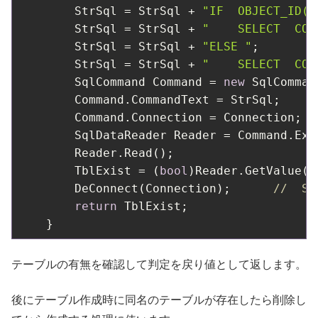
        StrSql = StrSql + 
"IF  OBJECT_ID(N
        StrSql = StrSql + 
"    SELECT  CON
        StrSql = StrSql + 
"ELSE "
;

        StrSql = StrSql + 
"    SELECT  CON
        SqlCommand Command = 
new
 SqlCommand
        Command.CommandText = StrSql;

        Command.Connection = Connection;

        SqlDataReader Reader = Command.Exec
        Reader.Read();

        TblExist = (
bool
)Reader.GetValue(
0
        DeConnect(Connection);      
//  S
return
 TblExist;

テーブルの有無を確認して判定を戻り値として返します。
後にテーブル作成時に同名のテーブルが存在したら削除し