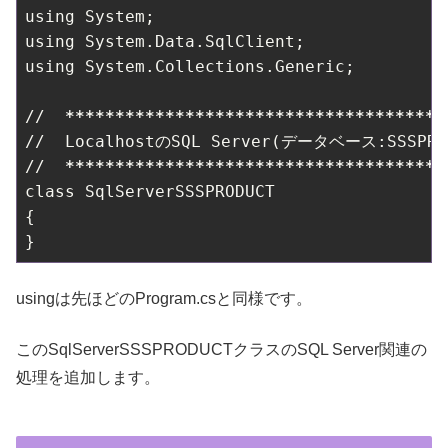
using System;

using System.Data.SqlClient;

using System.Collections.Generic;

//  
*****
*****
*****
*****
*****
*****
*****
***
//  LocalhostのSQL Server(データベース:SSSPRO
//  
*****
*****
*****
*****
*****
*****
*****
***
class SqlServerSSSPRODUCT

{

usingは先ほどのProgram.csと同様です。
このSqlServerSSSPRODUCTクラスのSQL Server関連の
処理を追加します。