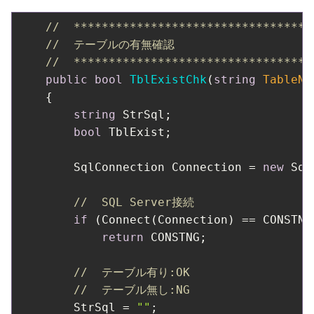
//  **********************************
//  テーブルの有無確認
//  **********************************
public
bool
TblExistChk
(
string
 TableNa
    {

string
 StrSql;

bool
 TblExist;

        SqlConnection Connection = 
new
 Sql
//  SQL Server接続
if
 (Connect(Connection) == CONSTNG)
return
 CONSTNG;

//  テーブル有り:OK
//  テーブル無し:NG
        StrSql = 
""
;
