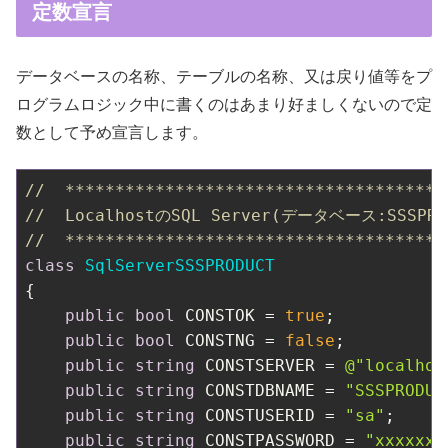
定数宣言
データベースの名称、テーブルの名称、又は戻り値等をプ
ログラムロジック中に書くのはあまり好ましくないので定
数として予め宣言します。
//  **************************************
//  LocalhostのSQL Server(データベース:SSSPR
//  **************************************
class
SqlServerSSSPRODUCT
{

public
bool
 CONSTOK = 
true
;           
public
bool
 CONSTNG = 
false
;          
public
string
 CONSTSERVER = 
@"localhos
public
string
 CONSTDBNAME = 
"SSSPRODUC
public
string
 CONSTUSERID = 
"sa"
;     
public
string
 CONSTPASSWORD = 
"xxxxxxx