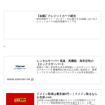
【金融】クレジットカード総合
総合情報サイト「コレダ！」がお届けする金融におけるク
レジットカードの総合情報サイトです。
"
レンタルサーバー 高速・高機能・高安定性の
【エックスサーバー】
高速かつ高い安定性を誇る高性能レンタルサーバー【エッ
クスサーバー】稼働率99.99％以上の高い安定性で、業界
トップクラスの高コストパフォーマンスを誇る高品質レン
タルサーバーです。月額990円(税込)から利用可能。まずは
無料お試し10日間。
www.xserver.ne.jp
ドメイン取得は最安値0円～｜ドメイン取るなら
お名前.com
お名前.comは国内最大級のドメイン公式登録サービスで
す。ドメイン登録実績4200万件を超えました。人気