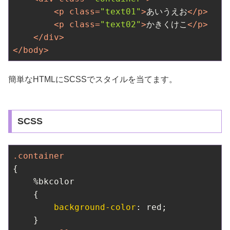
<
p
class
=
"text01"
>
あいうえお
</
p
>
<
p
class
=
"text02"
>
かきくけこ
</
p
>
</
div
>
</
body
>
簡単なHTMLにSCSSでスタイルを当てます。
SCSS
.container
{

    %bkcolor

    {

background-color
: red;

    }
