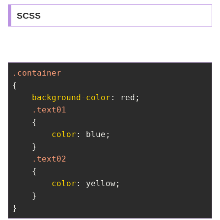
SCSS
.container
{

background-color
: red;

.text01
    {

color
: blue;

    }

.text02
    {

color
: yellow;

    }

}