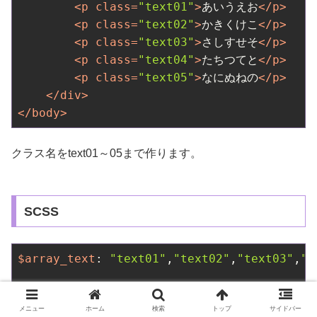
<
p
class
=
"text01"
>
あいうえお
</
p
>
<
p
class
=
"text02"
>
かきくけこ
</
p
>
<
p
class
=
"text03"
>
さしすせそ
</
p
>
<
p
class
=
"text04"
>
たちつてと
</
p
>
<
p
class
=
"text05"
>
なにぬねの
</
p
>
</
div
>
</
body
>
クラス名をtext01～05まで作ります。
SCSS
$array_text
: 
"text01"
,
"text02"
,
"text03"
,
"t
.container
メニュー
ホーム
検索
トップ
サイドバー
{
