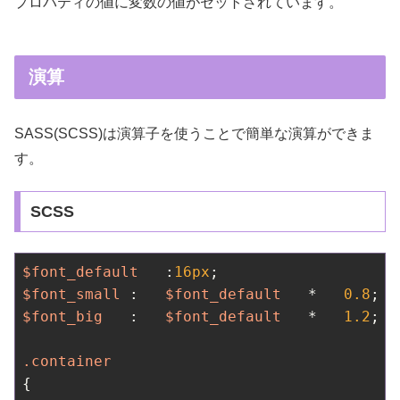
プロパティの値に変数の値がセットされています。
演算
SASS(SCSS)は演算子を使うことで簡単な演算ができま
す。
SCSS
$font_default
   :
16px
$font_small
 :   
$font_default
   *   
0.8
$font_big
   :   
$font_default
   *   
1.2
;

.container
{
