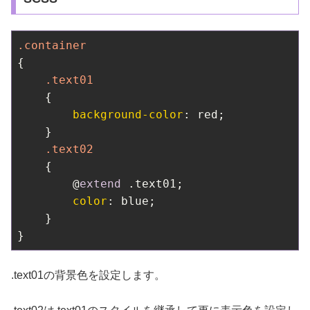
.container
{

.text01
    {

background-color
: red;

    }

.text02
    {

        @
extend
 .text01;

color
: blue;

    }

}
.text01の背景色を設定します。