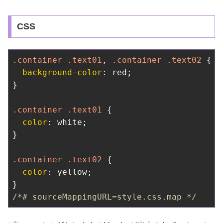
CSS
.container
.text01
, 
.container
.text02
 {

background-color
: red;

}

.container
.text01
 {

color
: white;

}

.container
.text02
 {

color
: yellow;

/*# sourceMappingURL=style.css.map */