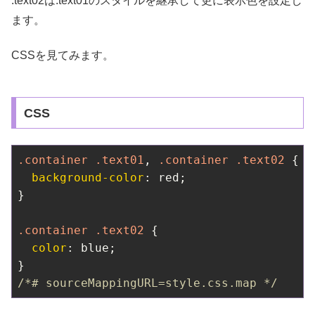
.text02は.text01のスタイルを継承して更に表示色を設定し
ます。
CSSを見てみます。
CSS
.container
.text01
, 
.container
.text02
 {

background-color
: red;

}

.container
.text02
 {

color
: blue;

/*# sourceMappingURL=style.css.map */