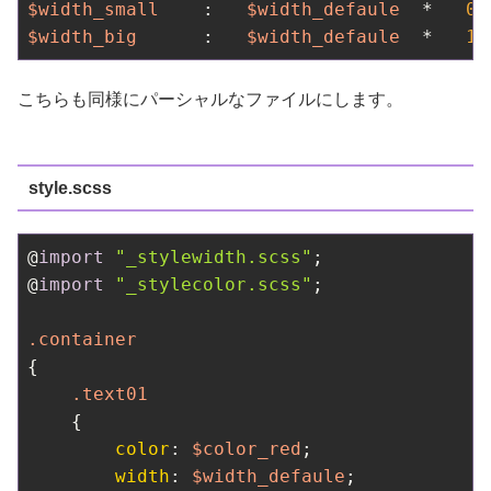
$width_small
    :   
$width_defaule
  *   
0.
$width_big
      :   
$width_defaule
  *   
1.
こちらも同様にパーシャルなファイルにします。
style.scss
@
import
"_stylewidth.scss"
;

@
import
"_stylecolor.scss"
;

.container
{

.text01
    {

color
: 
$color_red
;

width
: 
$width_defaule
;
