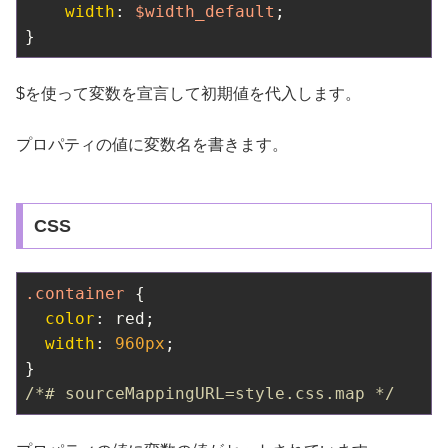
width
: 
$width_default
;

}
$を使って変数を宣言して初期値を代入します。
プロパティの値に変数名を書きます。
CSS
.container
 {

color
: red;

width
: 
960px
;

/*# sourceMappingURL=style.css.map */