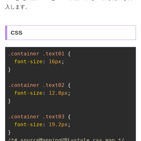
入します。
CSS
.container
.text01
 {

font-size
: 
16px
;

}

.container
.text02
 {

font-size
: 
12.8px
;

}

.container
.text03
 {

font-size
: 
19.2px
;

/*# sourceMappingURL=style.css.map */