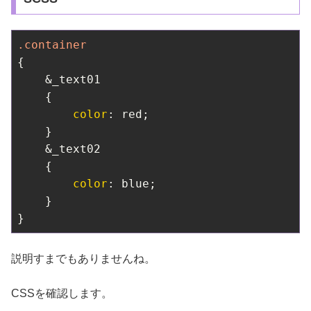
.container
{

    &_text01

    {

color
: red;

    }

    &_text02

    {

color
: blue;

    }

}
説明すまでもありませんね。
CSSを確認します。