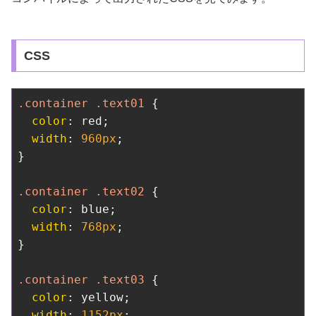
CSS
.container
.text01
 {

color
: red;

width
: 
960px
;

}

.container
.text02
 {

color
: blue;

width
: 
768px
;

}

.container
.text03
 {

color
: yellow;

width
: 
1152px
;
