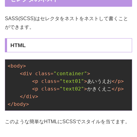
SASS(SCSS)はセレクタをネストをネストして書くこと
ができます。
HTML
<
body
>
<
div
class
=
"container"
>
<
p
class
=
"text01"
>
あいうえお
</
p
>
<
p
class
=
"text02"
>
かきくえこ
</
p
>
</
div
>
</
body
>
このような簡単なHTMLにSCSSでスタイルを当てます。