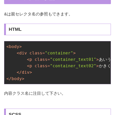
&は親セレクタ名の参照もできます。
HTML
<
body
>
<
div
class
=
"container"
>
<
p
class
=
"container_text01"
>
あいう
<
p
class
=
"container_text02"
>
かきく
</
div
>
</
body
>
内容クラス名に注目して下さい。
SCSS