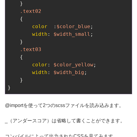
    }

.text02
    {

color
  :
$color_blue
;

width
: 
$width_small
;

    }

.text03
    {

color
: 
$color_yellow
;

width
: 
$width_big
;

    }

@importを使って2つのscssファイルを読み込みます。
_（アンダースコア）は省略して書くことができます。
コンパイルによって出力されたCSSを見てみます。