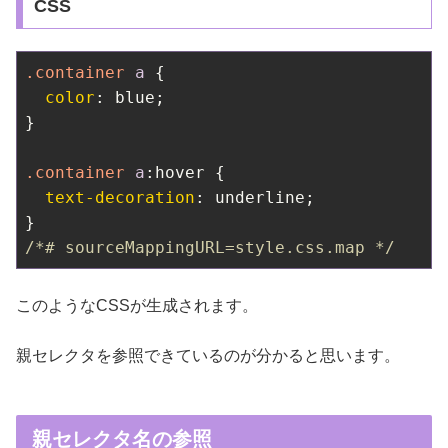
CSS
.container
a
 {

color
: blue;

}

.container
a
:hover
 {

text-decoration
: underline;

/*# sourceMappingURL=style.css.map */
このようなCSSが生成されます。
親セレクタを参照できているのが分かると思います。
親セレクタ名の参照