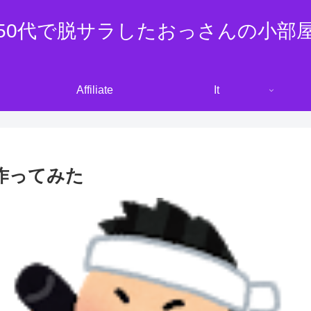
50代で脱サラしたおっさんの小部
Affiliate
It
作ってみた