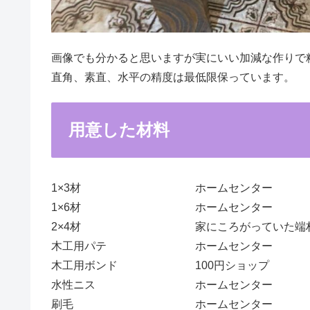
画像でも分かると思いますが実にいい加減な作りで
直角、素直、水平の精度は最低限保っています。
用意した材料
1×3材
ホームセンター
1×6材
ホームセンター
2×4材
家にころがっていた端
木工用パテ
ホームセンター
木工用ボンド
100円ショップ
水性ニス
ホームセンター
刷毛
ホームセンター