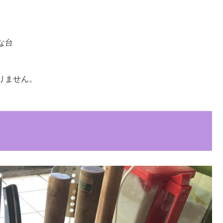
な台
りません。