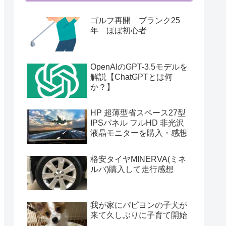
ゴルフ再開 ブランク25
年 ほぼ初心者
OpenAIのGPT-3.5モデルを
解説【ChatGPTとは何
か？】
HP 超薄型省スペース27型
IPSパネル フルHD 非光沢
液晶モニターを購入・感想
格安タイヤMINERVA(ミネ
ルバ)購入して走行感想
我が家にパピヨンの子犬が
来て久しぶりに子育て開始