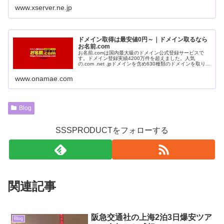
無料お試し10日間。
www.xserver.ne.jp
ドメイン取得は最安値0円～｜ドメイン取るなら
お名前.com
お名前.comは国内最大級のドメイン公式登録サービスで
す。ドメイン登録実績4200万件を超えました。人気
の.com .net .jpドメインを含め630種類のドメインを取り扱
っております。
www.onamae.com
Blog
SSSPRODUCTをフォローする
関連記事
阪急交通社の上海2泊3日爆安ツア
Blog