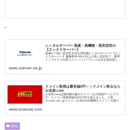
"
レンタルサーバー 高速・高機能・高安定性の
【エックスサーバー】
高速かつ高い安定性を誇る高性能レンタルサーバー【エッ
クスサーバー】稼働率99.99％以上の高い安定性で、業界
トップクラスの高コストパフォーマンスを誇る高品質レン
タルサーバーです。月額990円(税込)から利用可能。まずは
無料お試し10日間。
www.xserver.ne.jp
ドメイン取得は最安値0円～｜ドメイン取るなら
お名前.com
お名前.comは国内最大級のドメイン公式登録サービスで
す。ドメイン登録実績4200万件を超えました。人気
の.com .net .jpドメインを含め630種類のドメインを取り扱
っております。
www.onamae.com
Blog