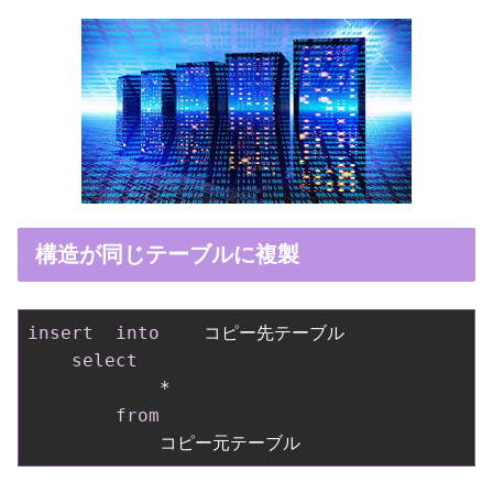
構造が同じテーブルに複製
insert
into
    コピー先テーブル

select
            *

from