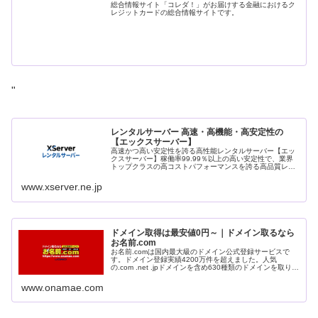
総合情報サイト「コレダ！」がお届けする金融におけるク
レジットカードの総合情報サイトです。
"
レンタルサーバー 高速・高機能・高安定性の
【エックスサーバー】
高速かつ高い安定性を誇る高性能レンタルサーバー【エッ
クスサーバー】稼働率99.99％以上の高い安定性で、業界
トップクラスの高コストパフォーマンスを誇る高品質レン
タルサーバーです。月額990円(税込)から利用可能。まずは
無料お試し10日間。
www.xserver.ne.jp
ドメイン取得は最安値0円～｜ドメイン取るなら
お名前.com
お名前.comは国内最大級のドメイン公式登録サービスで
す。ドメイン登録実績4200万件を超えました。人気
の.com .net .jpドメインを含め630種類のドメインを取り扱
っております。
www.onamae.com