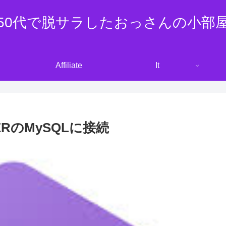
50代で脱サラしたおっさんの小部
Affiliate
It
ERのMySQLに接続