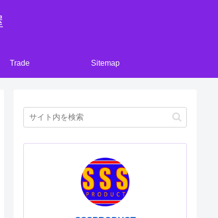
屋
Trade
Sitemap