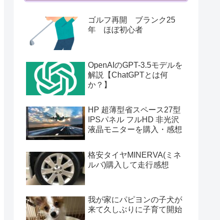
ゴルフ再開 ブランク25
年 ほぼ初心者
OpenAIのGPT-3.5モデルを
解説【ChatGPTとは何
か？】
HP 超薄型省スペース27型
IPSパネル フルHD 非光沢
液晶モニターを購入・感想
格安タイヤMINERVA(ミネ
ルバ)購入して走行感想
我が家にパピヨンの子犬が
来て久しぶりに子育て開始