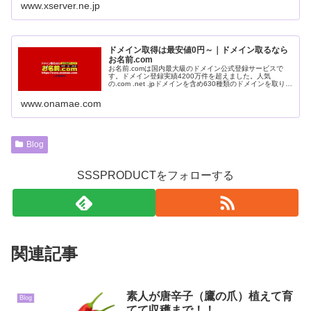
無料お試し10日間。
www.xserver.ne.jp
ドメイン取得は最安値0円～｜ドメイン取るなら
お名前.com
お名前.comは国内最大級のドメイン公式登録サービスで
す。ドメイン登録実績4200万件を超えました。人気
の.com .net .jpドメインを含め630種類のドメインを取り扱
っております。
www.onamae.com
Blog
SSSPRODUCTをフォローする
関連記事
素人が唐辛子（鷹の爪）植えて育
Blog
てて収穫まで！！